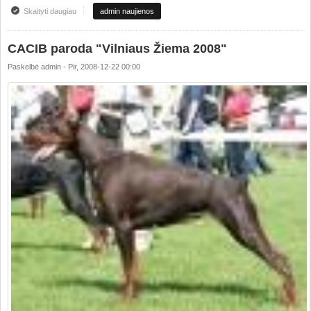
Skaityti daugiau
apie THE PICTURE OF A DAY
admin naujienos
CACIB paroda "Vilniaus Žiema 2008"
Paskelbė
admin
-
Pir, 2008-12-22 00:00