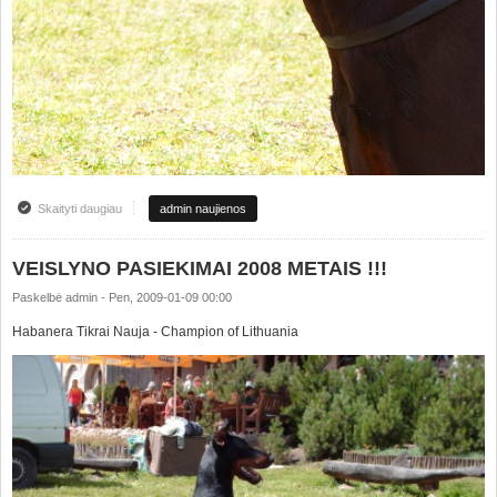
Skaityti daugiau
apie VEISLYNO PASIEKIMAI 2008 METAIS !!!
admin naujienos
VEISLYNO PASIEKIMAI 2008 METAIS !!!
Paskelbė
admin
-
Pen, 2009-01-09 00:00
Habanera Tikrai Nauja - Champion of Lithuania