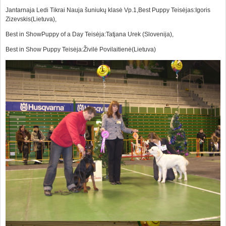
Jantarnaja Ledi Tikrai Nauja šuniukų klasė Vp.1,Best Puppy Teisėjas:Igoris
Zizevskis(Lietuva),
Best in ShowPuppy of a Day Teisėja:Tatjana Urek (Slovenija),
Best in Show Puppy Teisėja:Živilė Povilaitienė(Lietuva)