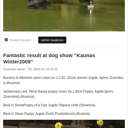
Skaityti daugiau
apie Fantastiškas pasirodymas Parodoje "Kauno Žiema2009"
admin naujienos
Fantastic result at dog show "Kaunas
Winter2009"
Paskelbė
admin
-
Pir, 2009-01-26 00:00
Borana di Altobello open class ex-1,CAC,Show winner;Jugde :Igoris Zizevskis
(Lithuania)
Jantarnaja Ledi Tikrai Nauja puppy class Vp.1,Best Puppy Jugde:Igoris
Zizevskis(Lithuania),
Best in ShowPuppy of a Day Jugde:Tatjana Urek (Slovenia),
Best in Show Puppy Jugde:Živilė Povilaitienė(Lithuania)