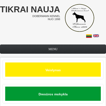
Pereiti į pagrindinį turinį
TIKRAI NAUJA
DOBERMANN KENNEL
NUO 1998
MENU
Veislynas
Dresūros mokykla