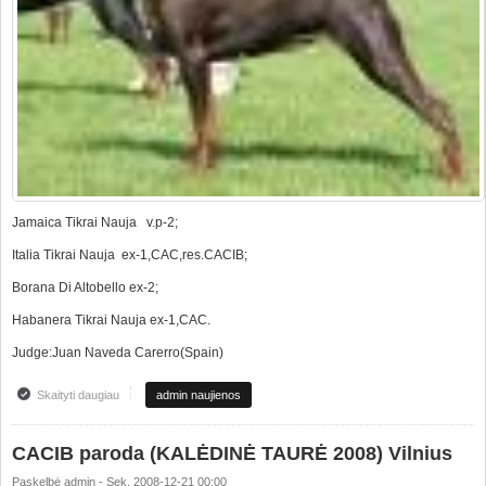
Jamaica Tikrai Nauja v.p-2;
Italia Tikrai Nauja ex-1,CAC,res.CACIB;
Borana Di Altobello ex-2;
Habanera Tikrai Nauja ex-1,CAC.
Judge:Juan Naveda Carerro(Spain)
Skaityti daugiau
apie CACIB show "VILNIUS CUP 2008"
admin naujienos
CACIB paroda (KALĖDINĖ TAURĖ 2008) Vilnius
Paskelbė
admin
-
Sek, 2008-12-21 00:00