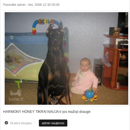
Paskelbė
admin
-
Ant, 2008-12-30 00:00
HARMONY HONEY TIKRAI NAUJA ir jos mažoji draugė
Skaityti daugiau
apie DIENOS TOP NUOTRAUKA
admin naujienos