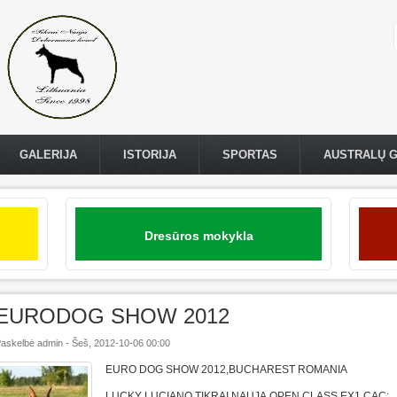
GALERIJA
ISTORIJA
SPORTAS
AUSTRALŲ 
Dresūros mokykla
EURODOG SHOW 2012
askelbė
admin
-
Šeš, 2012-10-06 00:00
EURO DOG SHOW 2012,BUCHAREST ROMANIA
LUCKY LUCIANO TIKRAI NAUJA OPEN CLASS EX1,CAC;