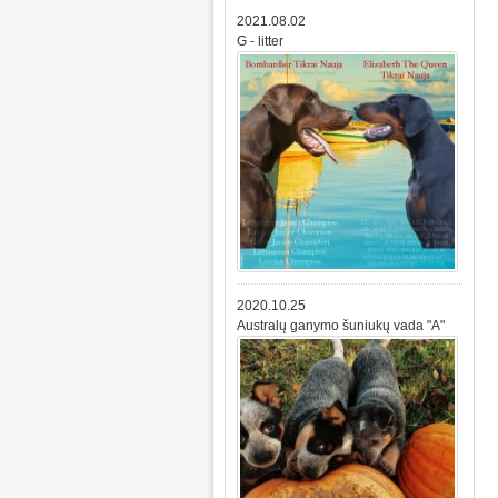
2021.08.02
G - litter
2020.10.25
Australų ganymo šuniukų vada "A"