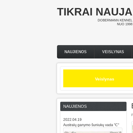
Pereiti į pagrindinį turinį
TIKRAI NAUJA
DOBERMANN KENNEL
NUO 1998
NAUJIENOS
VEISLYNAS
Pagrindinis meniu
Veislynas
NAUJIENOS
P
2022.04.19
Australų ganymo šuniukų vada "C"