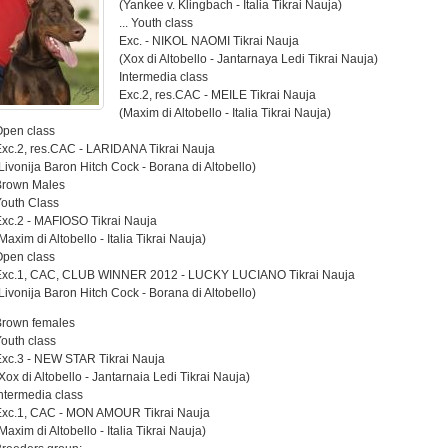
(Yankee v. Klingbach - Italia Tikrai Nauja)
... Youth class
Exc. - NIKOL NAOMI Tikrai Nauja
(Xox di Altobello - Jantarnaya Ledi Tikrai Nauja)
Intermedia class
Exc.2, res.CAC - MEILE Tikrai Nauja
(Maxim di Altobello - Italia Tikrai Nauja)
Open class
xc.2, res.CAC - LARIDANA Tikrai Nauja
Livonija Baron Hitch Cock - Borana di Altobello)
Brown Males
outh Class
xc.2 - MAFIOSO Tikrai Nauja
Maxim di Altobello - Italia Tikrai Nauja)
Open class
Exc.1, CAC, CLUB WINNER 2012 - LUCKY LUCIANO Tikrai Nauja
Livonija Baron Hitch Cock - Borana di Altobello)
Brown females
outh class
xc.3 - NEW STAR Tikrai Nauja
Xox di Altobello - Jantarnaia Ledi Tikrai Nauja)
ntermedia class
Exc.1, CAC - MON AMOUR Tikrai Nauja
Maxim di Altobello - Italia Tikrai Nauja)