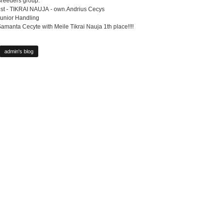
reeders group:
st - TIKRAI NAUJA - own.Andrius Cecys
unior Handling
amanta Cecyte with Meile Tikrai Nauja 1th place!!!!
admin's blog