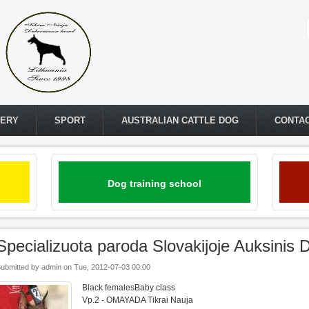
LERY
SPORT
AUSTRALIAN CATTLE DOG
CONTA
Dog training school
Specializuota paroda Slovakijoje Auksinis
ubmitted by
admin
on
Tue, 2012-07-03 00:00
Black femalesBaby class
Vp.2 - OMAYADA Tikrai Nauja