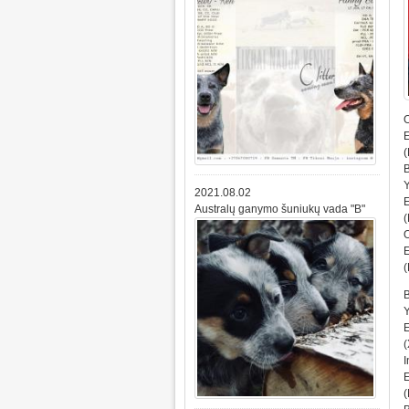
E
(
Y
2021.08.02
E
Australų ganymo šuniukų vada "B"
(
(
Y
E
(
I
(