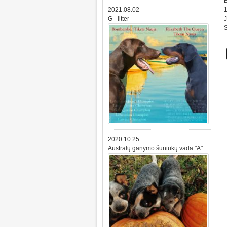
B
2021.08.02
1
G - litter
J
S
2020.10.25
Australų ganymo šuniukų vada "A"