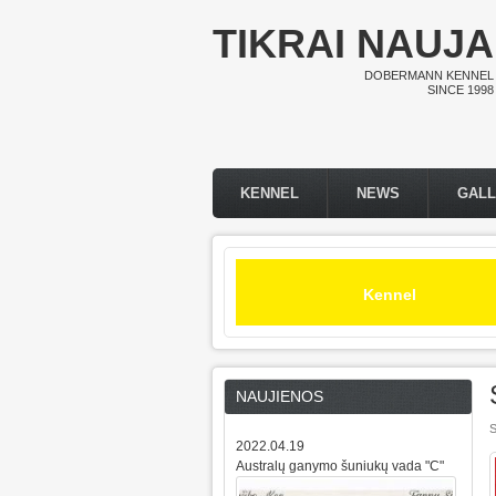
Skip to main content
TIKRAI NAUJA
DOBERMANN KENNEL
SINCE 1998
KENNEL
NEWS
GAL
Main menu
Kennel
NAUJIENOS
S
2022.04.19
Australų ganymo šuniukų vada "C"