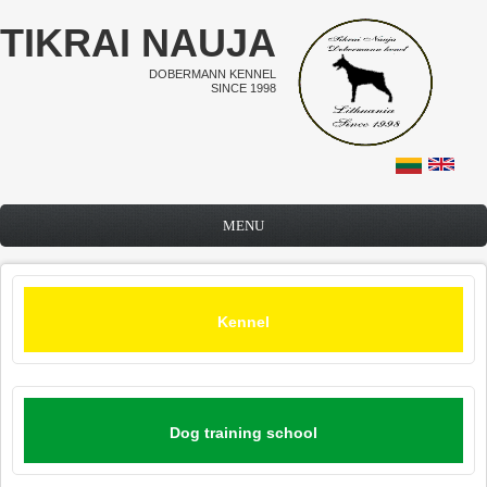
Skip to main content
TIKRAI NAUJA
DOBERMANN KENNEL
SINCE 1998
MENU
Kennel
Dog training school