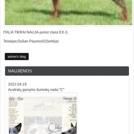
ITALIA TIKRAI NAUJA-junior class EX-3,
Teisėjas:Dušan Paunovič(Serbija)
admin's blog
NAUJIENOS
2022.04.19
Australų ganymo šuniukų vada "C"