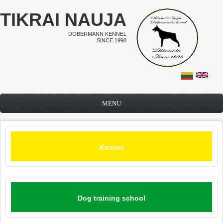
Skip to main content
TIKRAI NAUJA
DOBERMANN KENNEL
SINCE 1998
MENU
Kennel
Dog training school