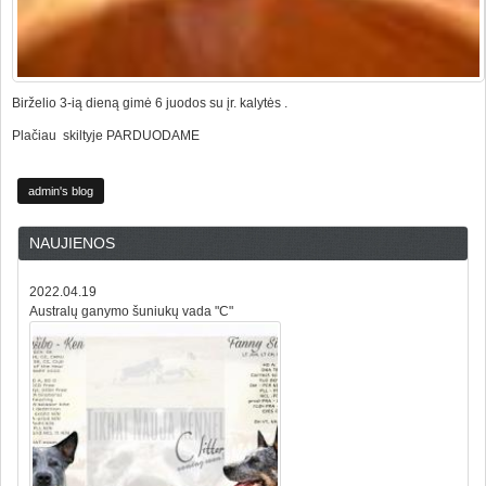
Birželio 3-ią dieną gimė 6 juodos su įr. kalytės .
Plačiau skiltyje PARDUODAME
admin's blog
NAUJIENOS
2022.04.19
Australų ganymo šuniukų vada "C"