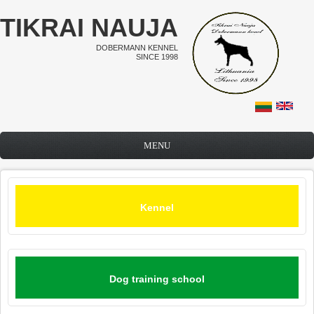
Skip to main content
TIKRAI NAUJA
DOBERMANN KENNEL
SINCE 1998
MENU
Kennel
Dog training school