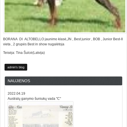
BORANA DI ALTOBELLO jaunimo klasė,JN , Best junior , BOB , Junior Best-II
vieta , 2 grupės Best in show nugalėtoja
Teisėja: Tina Šulcė(Latvija)
admin's blog
NAUJIENOS
2022.04.19
Australų ganymo šuniukų vada "C"