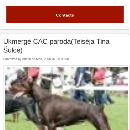
Contacts
Ukmergė CAC paroda(Teisėja Tina
Šulcė)
Submitted by
admin
on
Mon, 2008-07-28 00:00