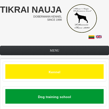
Skip to main content
TIKRAI NAUJA
DOBERMANN KENNEL
SINCE 1998
MENU
Kennel
Dog training school