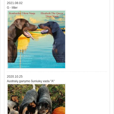
2021.08.02
G - litter
2020.10.25
Australų ganymo šuniukų vada "A"