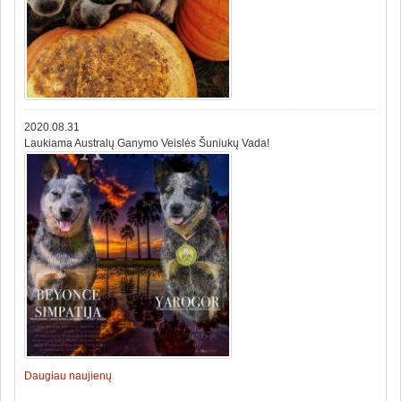
2020.08.31
Laukiama Australų Ganymo Veislės Šuniukų Vada!
Daugiau naujienų