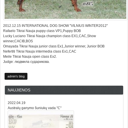
2012.12.15 INTERNATIONAL DOG SHOW "VILNIUS WINTER2012"
Rafaelo Tikrai Nauja puppy class VP1,Puppy BOB
Lucky Luciano Tikrai Nauja champion class EX1,CAC,Show
winner,CACIB,BOS
Omayada Tikrai Nauja junior class Ex1,Junior winner, Junior BOB
Nefertiti Tikrai Nauja intermedia class Ex1,CAC
Meile Tikrai Nauja open class Ex2.
Judge: людмила сударикова.
admin's blog
NAUJIENOS
2022.04.19
Australų ganymo šuniukų vada "C"