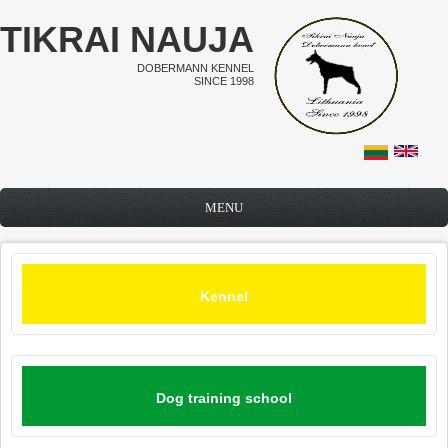
Skip to main content
TIKRAI NAUJA
DOBERMANN KENNEL
SINCE 1998
MENU
Kennel
Dog training school