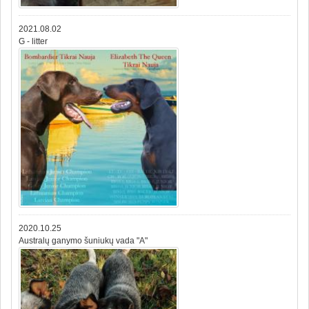
2021.08.02
G - litter
2020.10.25
Australų ganymo šuniukų vada "A"