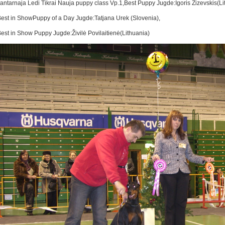
antarnaja Ledi Tikrai Nauja puppy class Vp.1,Best Puppy Jugde:Igoris Zizevskis(Li
est in ShowPuppy of a Day Jugde:Tatjana Urek (Slovenia),
est in Show Puppy Jugde:Živilė Povilaitienė(Lithuania)