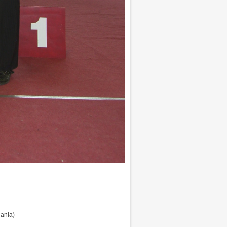
uania)