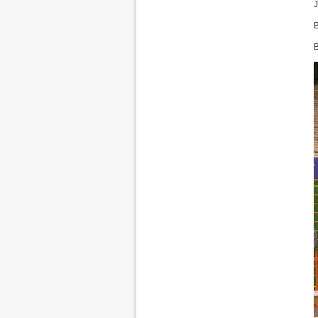
J
B
B