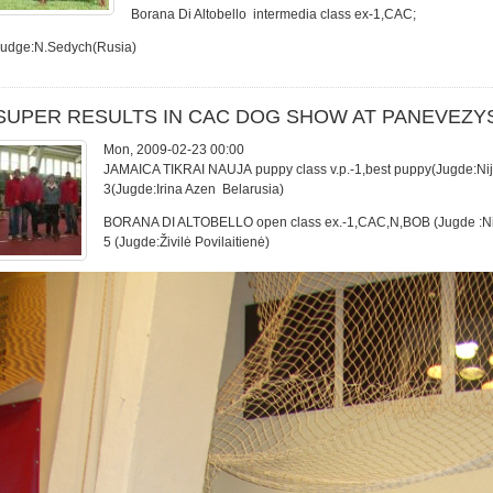
Borana Di Altobello intermedia class ex-1,CAC;
Judge:N.Sedych(Rusia)
SUPER RESULTS IN CAC DOG SHOW AT PANEVEZYS
Mon, 2009-02-23 00:00
JAMAICA TIKRAI NAUJA puppy class v.p.-1,best puppy(Jugde:Nij
3(Jugde:Irina Azen Belarusia)
BORANA DI ALTOBELLO open class ex.-1,CAC,N,BOB (Jugde :Ni
5 (Jugde:Živilė Povilaitienė)