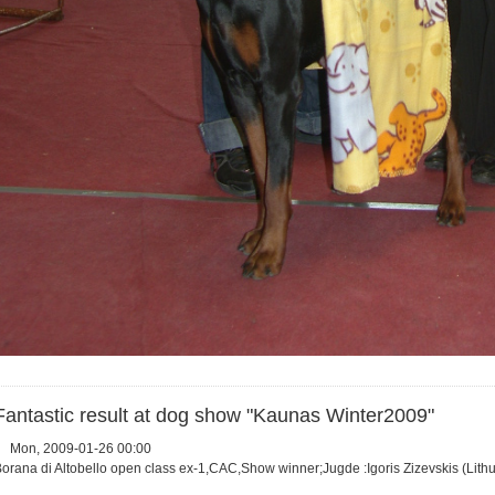
Fantastic result at dog show "Kaunas Winter2009"
Mon, 2009-01-26 00:00
orana di Altobello open class ex-1,CAC,Show winner;Jugde :Igoris Zizevskis (Lith