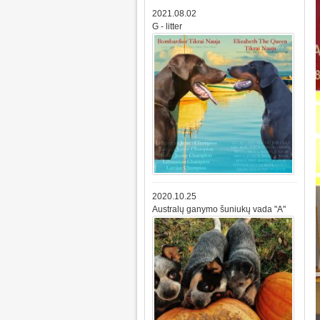
2021.08.02
G - litter
2020.10.25
Australų ganymo šuniukų vada "A"