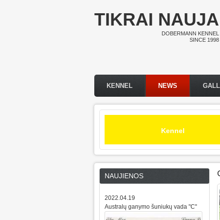
Skip to main content
TIKRAI NAUJA
DOBERMANN KENNEL
SINCE 1998
KENNEL
NEWS
GAL
Main menu
Kennel
NAUJIENOS
2022.04.19
Australų ganymo šuniukų vada "C"