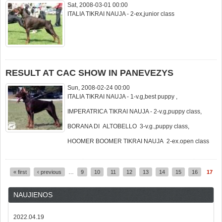
Sat, 2008-03-01 00:00
ITALIA TIKRAI NAUJA - 2-ex,junior class
RESULT AT CAC SHOW IN PANEVEZYS
Sun, 2008-02-24 00:00
ITALIA TIKRAI NAUJA - 1-v.g,best puppy ,
IMPERATRICA TIKRAI NAUJA - 2-v.g,puppy class,
BORANA DI ALTOBELLO 3-v.g.,puppy class,
HOOMER BOOMER TIKRAI NAUJA 2-ex.open class
« first
‹ previous
…
9
10
11
12
13
14
15
16
17
Pages
NAUJIENOS
2022.04.19