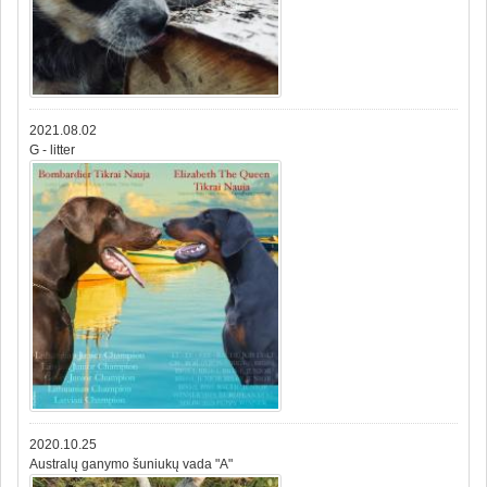
2021.08.02
G - litter
2020.10.25
Australų ganymo šuniukų vada "A"