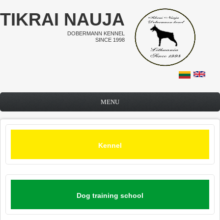
Skip to main content
TIKRAI NAUJA
DOBERMANN KENNEL
SINCE 1998
MENU
Kennel
Dog training school