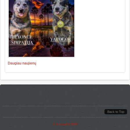
Daugiau naujienų
Back to Top
©
it-crowd.lt
2015