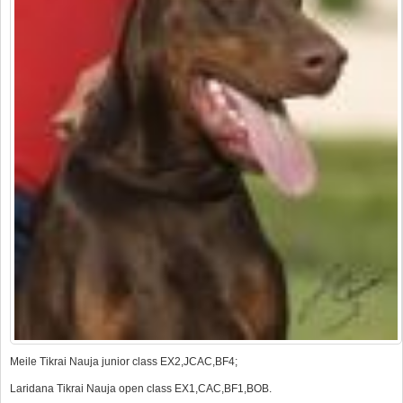
Meile Tikrai Nauja junior class EX2,JCAC,BF4;
Laridana Tikrai Nauja open class EX1,CAC,BF1,BOB.