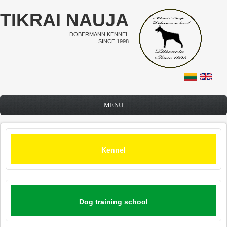
Skip to main content
TIKRAI NAUJA
DOBERMANN KENNEL
SINCE 1998
MENU
Kennel
Dog training school