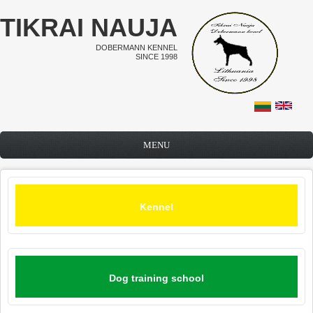
Skip to main content
TIKRAI NAUJA
DOBERMANN KENNEL
SINCE 1998
MENU
Kennel
Dog training school