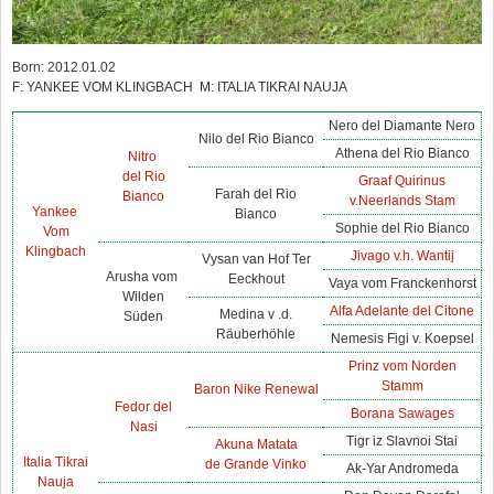
Born: 2012.01.02
F: YANKEE VOM KLINGBACH M: ITALIA TIKRAI NAUJA
Nero del Diamante Nero
Nilo del Rio Bianco
Athena del Rio Bianco
Nitro
del Rio
Graaf Quirinus
Farah del Rio
Bianco
v.Neerlands Stam
Yankee
Bianco
Sophie del Rio Bianco
Vom
Klingbach
Jivago v.h. Wantij
Vysan van Hof Ter
Arusha vom
Eeckhout
Vaya vom Franckenhorst
Wilden
Alfa Adelante del Citone
Medina v .d.
Süden
Räuberhöhle
Nemesis Figi v. Koepsel
Prinz vom Norden
Stamm
Baron Nike Renewal
Fedor del
Borana Sawages
Nasi
Tigr iz Slavnoi Stai
Akuna Matata
Italia Tikrai
de Grande Vinko
Ak-Yar Andromeda
Nauja