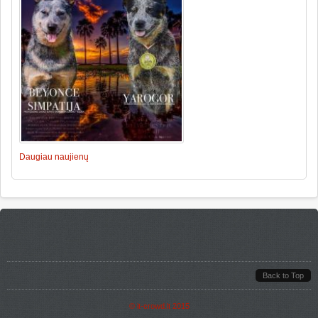
Daugiau naujienų
Back to Top
©
it-crowd.lt
2015