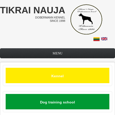
Skip to main content
TIKRAI NAUJA
DOBERMANN KENNEL
SINCE 1998
MENU
Kennel
Dog training school