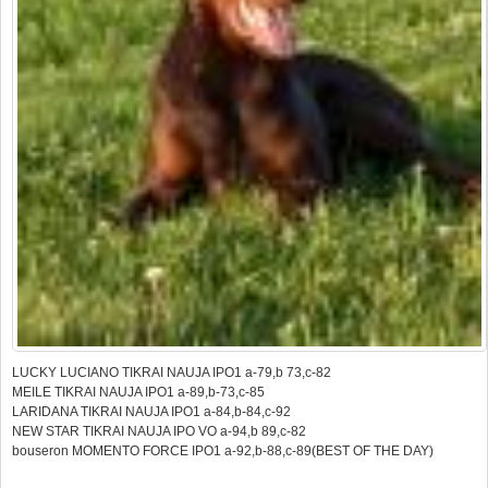
LUCKY LUCIANO TIKRAI NAUJA IPO1 a-79,b 73,c-82
MEILE TIKRAI NAUJA IPO1 a-89,b-73,c-85
LARIDANA TIKRAI NAUJA IPO1 a-84,b-84,c-92
NEW STAR TIKRAI NAUJA IPO VO a-94,b 89,c-82
bouseron MOMENTO FORCE IPO1 a-92,b-88,c-89(BEST OF THE DAY)