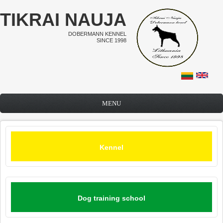
Skip to main content
TIKRAI NAUJA
DOBERMANN KENNEL
SINCE 1998
MENU
Kennel
Dog training school