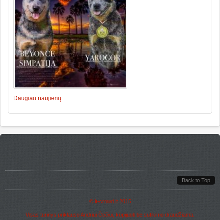
Daugiau naujienų
Back to Top
©
it-crowd.lt
2015
Visas turinys priklauso Andriui Čečiui, kopijuoti be sutikimo draudžiama.