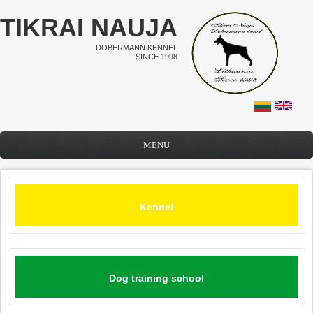
Skip to main content
TIKRAI NAUJA
DOBERMANN KENNEL
SINCE 1998
MENU
Kennel
Dog training school