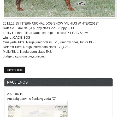
2012.12.15 INTERNATIONAL DOG SHOW "VILNIUS WINTER2012"
Rafaelo Tikrai Nauja puppy class VP1,Puppy BOB
Lucky Luciano Tikrai Nauja champion class EX1,CAC,Show
winner,CACIB,BOS
Omayada Tikrai Nauja junior class Ex1,Junior winner, Junior BOB
Nefertiti Tikrai Nauja intermedia class Ex1,CAC
Meile Tikrai Nauja open class Ex2.
Judge: людмила сударикова.
admin's blog
NAUJIENOS
2022.04.19
Australų ganymo šuniukų vada "C"