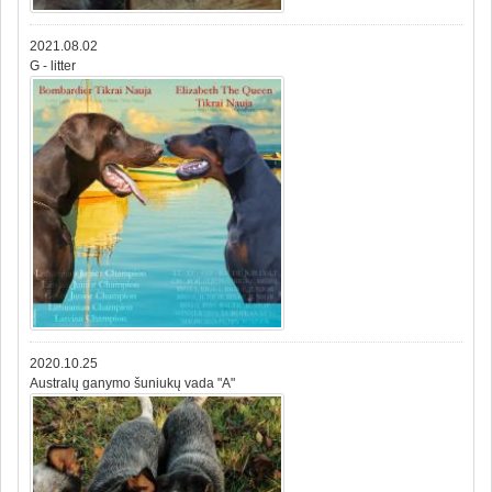
2021.08.02
G - litter
2020.10.25
Australų ganymo šuniukų vada "A"