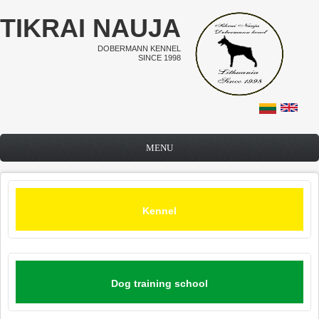
Skip to main content
TIKRAI NAUJA
DOBERMANN KENNEL
SINCE 1998
MENU
Kennel
Dog training school