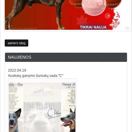
admin's blog
NAUJIENOS
2022.04.19
Australų ganymo šuniukų vada "C"