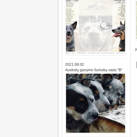
j
2021.08.02
Australų ganymo šuniukų vada "B"