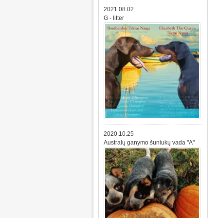
2021.08.02
G - litter
2020.10.25
Australų ganymo šuniukų vada "A"