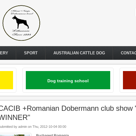
LERY
SPORT
AUSTRALIAN CATTLE DOG
CONTA
Dog training school
CACIB +Romanian Dobermann club sho
WINNER"
ubmitted by
admin
on
Thu, 2012-10-04 00:00
Bucharest,Romania