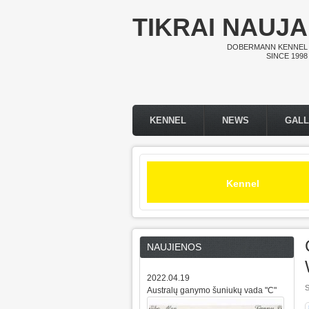
Skip to main content
TIKRAI NAUJA
DOBERMANN KENNEL
SINCE 1998
KENNEL
NEWS
GAL
Main menu
Kennel
NAUJIENOS
2022.04.19
S
Australų ganymo šuniukų vada "C"