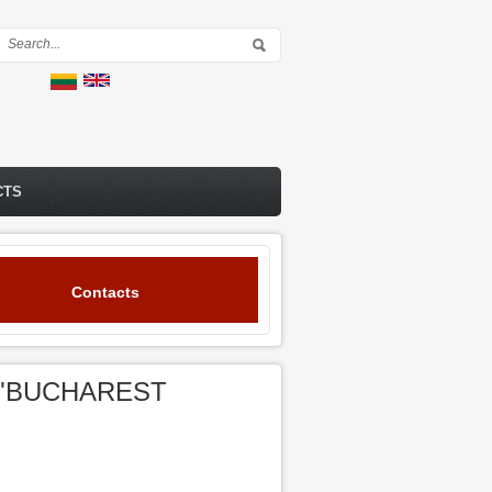
Search form
CTS
Contacts
w "BUCHAREST