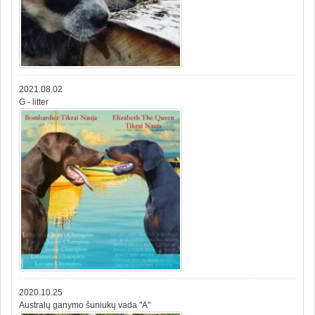
2021.08.02
G - litter
2020.10.25
Australų ganymo šuniukų vada "A"