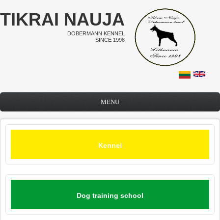
Skip to main content
TIKRAI NAUJA
DOBERMANN KENNEL
SINCE 1998
MENU
Kennel
Dog training school