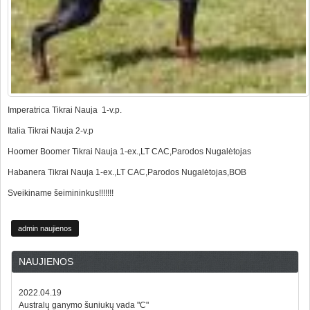
Imperatrica Tikrai Nauja 1-v.p.
Italia Tikrai Nauja 2-v.p
Hoomer Boomer Tikrai Nauja 1-ex.,LT CAC,Parodos Nugalėtojas
Habanera Tikrai Nauja 1-ex.,LT CAC,Parodos Nugalėtojas,BOB
Sveikiname šeimininkus!!!!!!!
admin naujienos
NAUJIENOS
2022.04.19
Australų ganymo šuniukų vada "C"