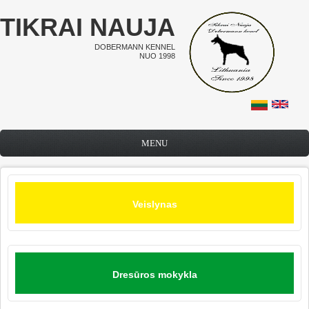
Pereiti į pagrindinį turinį
TIKRAI NAUJA
DOBERMANN KENNEL
NUO 1998
MENU
Veislynas
Dresūros mokykla