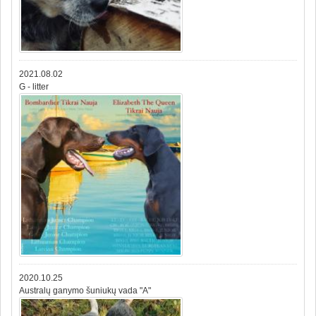
2021.08.02
G - litter
2020.10.25
Australų ganymo šuniukų vada "A"