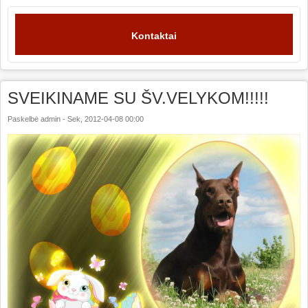
Kontaktai
SVEIKINAME SU ŠV.VELYKOM!!!!!
Paskelbė
admin
-
Sek, 2012-04-08 00:00