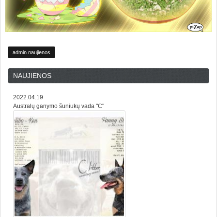
admin naujienos
NAUJIENOS
2022.04.19
Australų ganymo šuniukų vada "C"