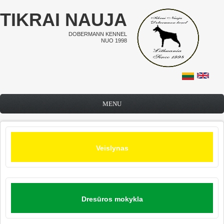
Pereiti į pagrindinį turinį
TIKRAI NAUJA
DOBERMANN KENNEL
NUO 1998
MENU
Veislynas
Dresūros mokykla