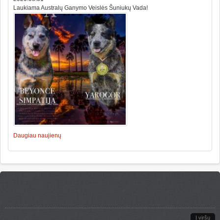
Laukiama Australų Ganymo Veislės Šuniukų Vada!
Daugiau naujienų
Į viršų