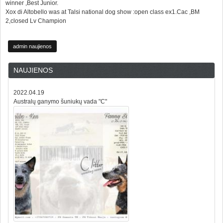
winner ,Best Junior.
Xox di Altobello was at Talsi national dog show :open class ex1.Cac ,BM
2,closed Lv Champion
admin naujienos
NAUJIENOS
2022.04.19
Australų ganymo šuniukų vada "C"