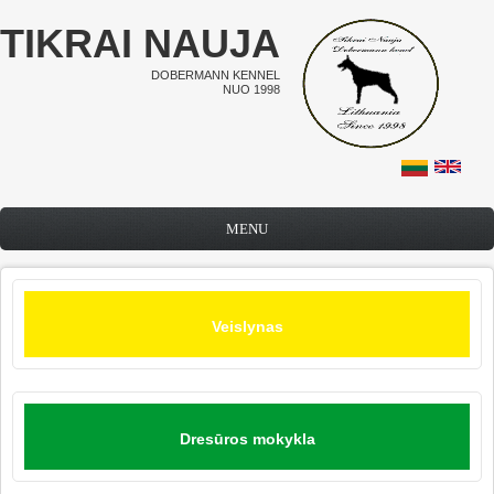
Pereiti į pagrindinį turinį
TIKRAI NAUJA
DOBERMANN KENNEL
NUO 1998
MENU
Veislynas
Dresūros mokykla