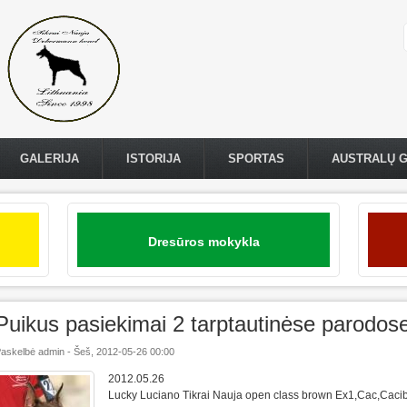
GALERIJA
ISTORIJA
SPORTAS
AUSTRALŲ 
Dresūros mokykla
Puikus pasiekimai 2 tarptautinėse parodose 
askelbė
admin
-
Šeš, 2012-05-26 00:00
2012.05.26
Lucky Luciano Tikrai Nauja open class brown Ex1,Cac,Caci