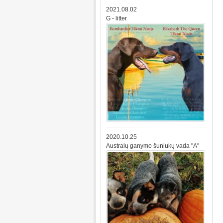
2021.08.02
G - litter
2020.10.25
Australų ganymo šuniukų vada "A"