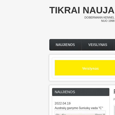
Pereiti į pagrindinį turinį
TIKRAI NAUJA
DOBERMANN KENNEL
NUO 1998
NAUJIENOS
VEISLYNAS
Pagrindinis meniu
Veislynas
NAUJIENOS
P
2022.04.19
Australų ganymo šuniukų vada "C"