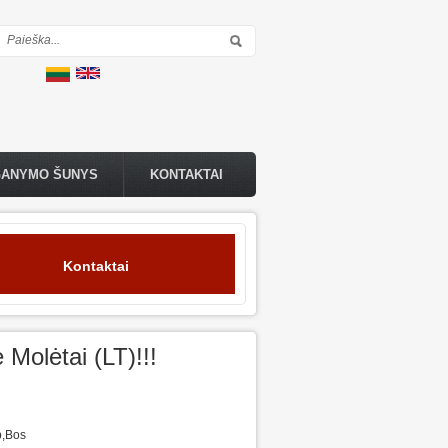
Paieškos forma
GANYMO ŠUNYS
KONTAKTAI
Kontaktai
Molėtai (LT)!!!
b,Bos