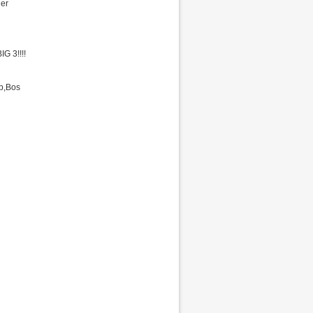
ner
G 3!!!!
b,Bos