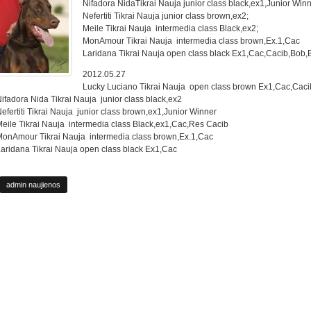
Nifadora NidaTikrai Nauja junior class black,ex1,Junior Win
Nefertiti Tikrai Nauja junior class brown,ex2;
Meile Tikrai Nauja intermedia class Black,ex2;
MonAmour Tikrai Nauja intermedia class brown,Ex.1,Cac
Laridana Tikrai Nauja open class black Ex1,Cac,Cacib,Bob,BI
2012.05.27
Lucky Luciano Tikrai Nauja open class brown Ex1,Cac,Caci
ifadora Nida Tikrai Nauja junior class black,ex2
efertiti Tikrai Nauja junior class brown,ex1,Junior Winner
eile Tikrai Nauja intermedia class Black,ex1,Cac,Res Cacib
onAmour Tikrai Nauja intermedia class brown,Ex.1,Cac
aridana Tikrai Nauja open class black Ex1,Cac
admin naujienos