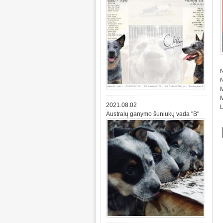
N
N
M
M
2021.08.02
L
Australų ganymo šuniukų vada "B"