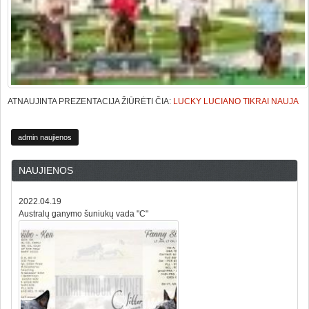
ATNAUJINTA PREZENTACIJA ŽIŪRĖTI ČIA:
LUCKY LUCIANO TIKRAI NAUJA
admin naujienos
NAUJIENOS
2022.04.19
Australų ganymo šuniukų vada "C"