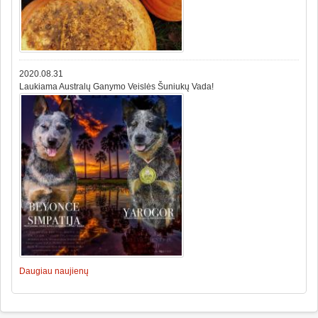
2020.08.31
Laukiama Australų Ganymo Veislės Šuniukų Vada!
Daugiau naujienų