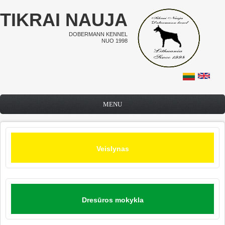
Pereiti į pagrindinį turinį
TIKRAI NAUJA
DOBERMANN KENNEL
NUO 1998
MENU
Veislynas
Dresūros mokykla