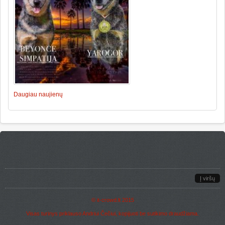
Daugiau naujienų
Į viršų
©
it-crowd.lt
2015
Visas turinys priklauso Andriui Čečiui, kopijuoti be sutikimo draudžiama.