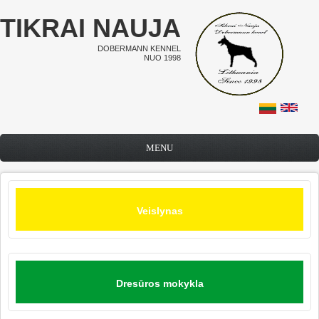
Pereiti į pagrindinį turinį
TIKRAI NAUJA
DOBERMANN KENNEL
NUO 1998
MENU
Veislynas
Dresūros mokykla