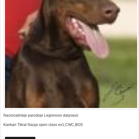
Nacionalinėje parodoje Legionovo dalyvavo:
Kankan Tikrai Nauja open class ex1,CWC,BOS