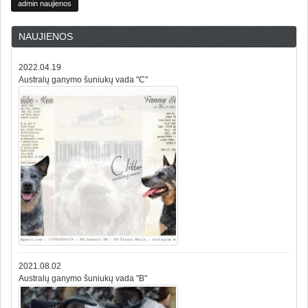
admin naujienos
NAUJIENOS
2022.04.19
Australų ganymo šuniukų vada "C"
2021.08.02
Australų ganymo šuniukų vada "B"