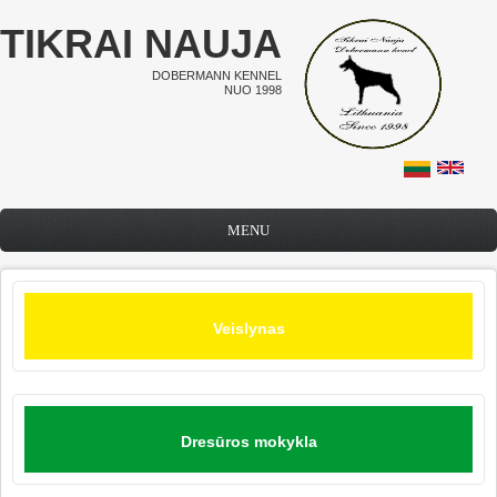
Pereiti į pagrindinį turinį
TIKRAI NAUJA
DOBERMANN KENNEL
NUO 1998
MENU
Veislynas
Dresūros mokykla