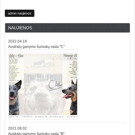
admin naujienos
NAUJIENOS
2022.04.19
Australų ganymo šuniukų vada "C"
2021.08.02
Australų ganymo šuniukų vada "B"