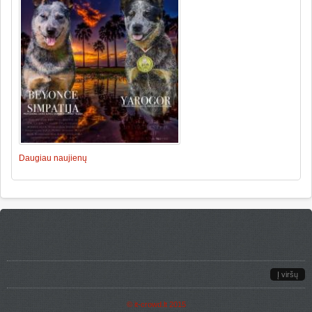
Daugiau naujienų
Į viršų
©
it-crowd.lt
2015