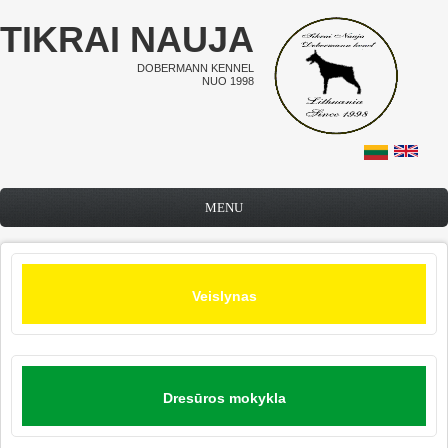
Pereiti į pagrindinį turinį
TIKRAI NAUJA
DOBERMANN KENNEL
NUO 1998
MENU
Veislynas
Dresūros mokykla