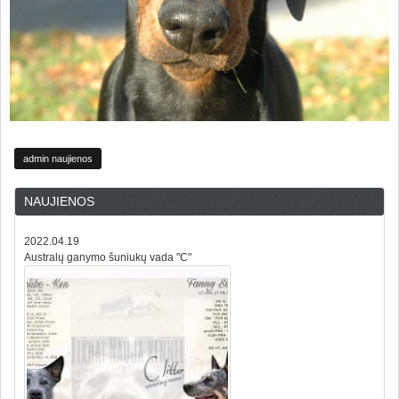
admin naujienos
NAUJIENOS
2022.04.19
Australų ganymo šuniukų vada "C"