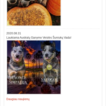
2020.08.31
Laukiama Australų Ganymo Veislės Šuniukų Vada!
Daugiau naujienų