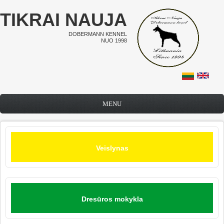
Pereiti į pagrindinį turinį
TIKRAI NAUJA
DOBERMANN KENNEL
NUO 1998
MENU
Veislynas
Dresūros mokykla