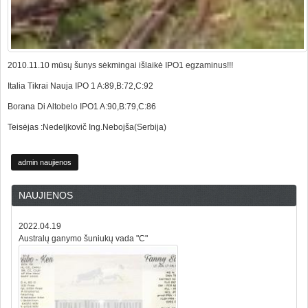
2010.11.10 mūsų šunys sėkmingai išlaikė IPO1 egzaminus!!!
Italia Tikrai Nauja IPO 1 A:89,B:72,C:92
Borana Di Altobelo IPO1 A:90,B:79,C:86
Teisėjas :Nedeljkovič Ing.Nebojša(Serbija)
admin naujienos
NAUJIENOS
2022.04.19
Australų ganymo šuniukų vada "C"