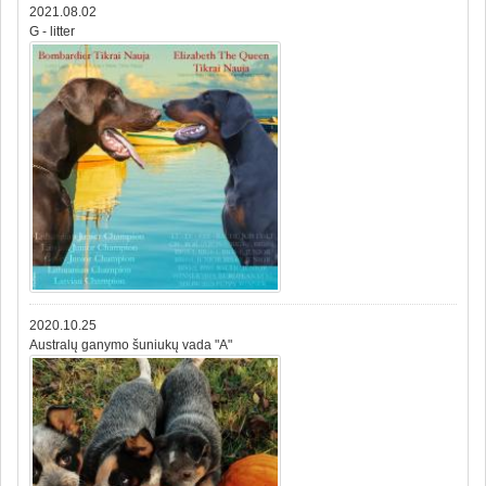
2021.08.02
G - litter
2020.10.25
Australų ganymo šuniukų vada "A"