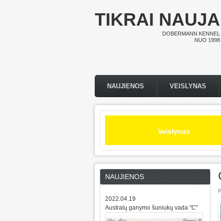
Pereiti į pagrindinį turinį
TIKRAI NAUJA
DOBERMANN KENNEL
NUO 1998
NAUJIENOS
VEISLYNAS
Pagrindinis meniu
Veislynas
NAUJIENOS
P
2022.04.19
Australų ganymo šuniukų vada "C"