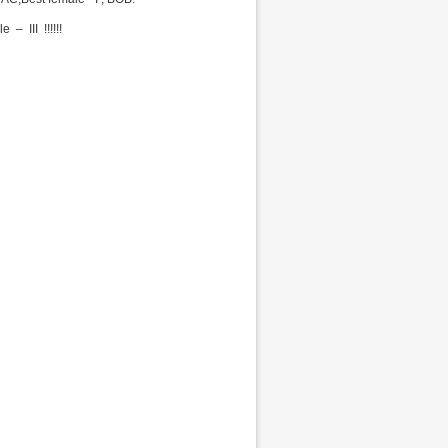
– III !!!!!!