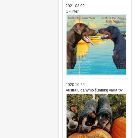
2021.08.02
G - litter
2020.10.25
Australų ganymo šuniukų vada "A"