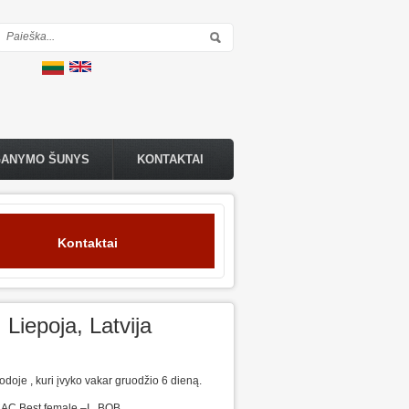
Paieškos forma
GANYMO ŠUNYS
KONTAKTAI
Kontaktai
iepoja, Latvija
doje , kuri įvyko vakar gruodžio 6 dieną.
C,Best female –I , BOB.