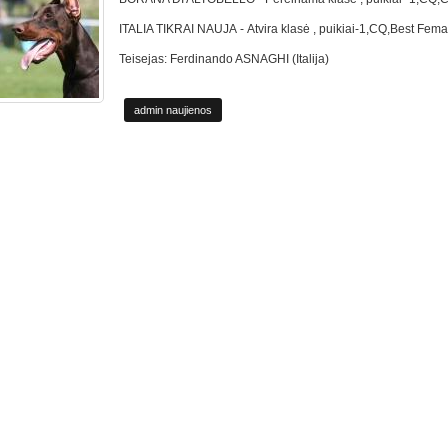
ITALIA TIKRAI NAUJA - Atvira klasė , puikiai-1,CQ,Best Female 
Teisejas: Ferdinando ASNAGHI (Italija)
admin naujienos