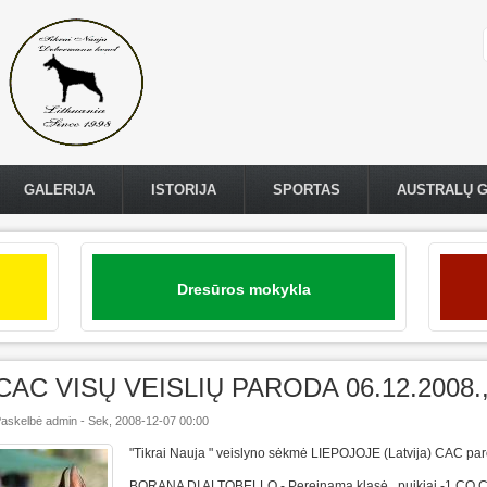
GALERIJA
ISTORIJA
SPORTAS
AUSTRALŲ 
Dresūros mokykla
CAC VISŲ VEISLIŲ PARODA 06.12.2008., L
askelbė
admin
-
Sek, 2008-12-07 00:00
"Tikrai Nauja " veislyno sėkmė LIEPOJOJE (Latvija) CAC paro
BORANA DI ALTOBELLO - Pereinama klasė , puikiai -1,CQ,CA