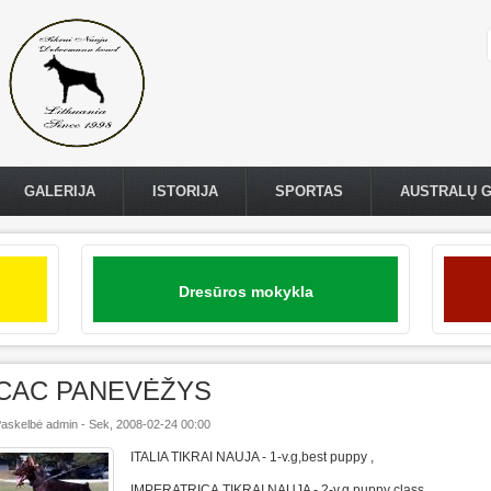
GALERIJA
ISTORIJA
SPORTAS
AUSTRALŲ 
Dresūros mokykla
CAC PANEVĖŽYS
askelbė
admin
-
Sek, 2008-02-24 00:00
ITALIA TIKRAI NAUJA - 1-v.g,best puppy ,
IMPERATRICA TIKRAI NAUJA - 2-v.g,puppy class,