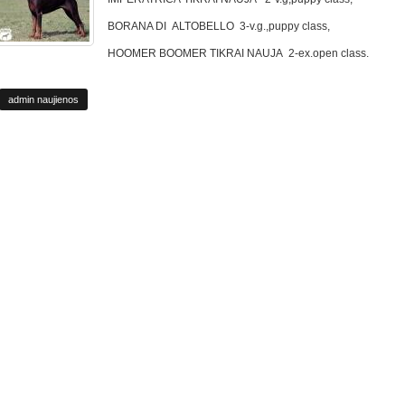
BORANA DI ALTOBELLO 3-v.g.,puppy class,
HOOMER BOOMER TIKRAI NAUJA 2-ex.open class.
admin naujienos