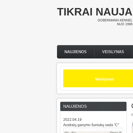
Pereiti į pagrindinį turinį
TIKRAI NAUJA
DOBERMANN KENNEL
NUO 1998
NAUJIENOS
VEISLYNAS
Pagrindinis meniu
Veislynas
NAUJIENOS
P
2022.04.19
Australų ganymo šuniukų vada "C"