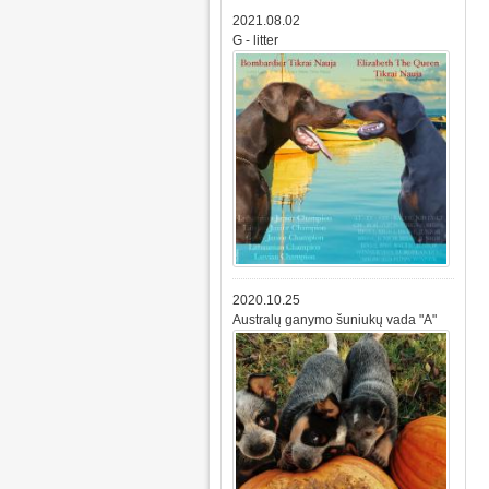
2021.08.02
G - litter
2020.10.25
Australų ganymo šuniukų vada "A"