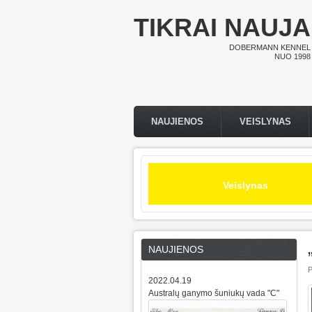
Pereiti į pagrindinį turinį
TIKRAI NAUJA
DOBERMANN KENNEL
NUO 1998
NAUJIENOS
VEISLYNAS
Pagrindinis meniu
Veislynas
NAUJIENOS
P
2022.04.19
Australų ganymo šuniukų vada "C"