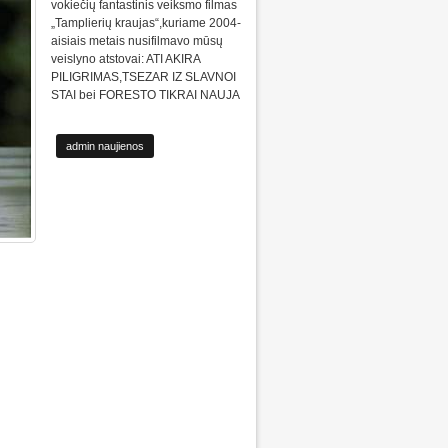
vokiečių fantastinis veiksmo filmas
„Tamplierių kraujas“,kuriame 2004-
aisiais metais nusifilmavo mūsų
veislyno atstovai: ATI AKIRA
PILIGRIMAS,TSEZAR IZ SLAVNOI
STAI bei FORESTO TIKRAI NAUJA
admin naujienos