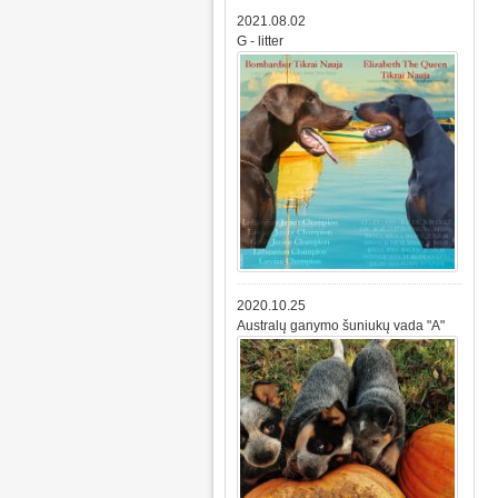
2021.08.02
G - litter
2020.10.25
Australų ganymo šuniukų vada "A"