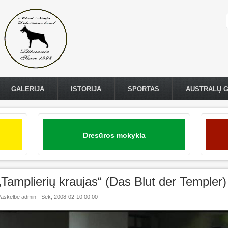
GALERIJA
ISTORIJA
SPORTAS
AUSTRALŲ 
Dresūros mokykla
„Tamplierių kraujas“ (Das Blut der Templer)
askelbė
admin
-
Sek, 2008-02-10 00:00