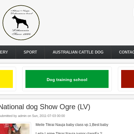
LERY
SPORT
AUSTRALIAN CATTLE DOG
CONTA
Dog training school
National dog Show Ogre (LV)
ubmitted by
admin
on
Sun, 2011-07-03 00:00
Meile Tikrai Nauja baby class vp.1,Best baby
Leila Laime Tikrai Nauja junior classEx.2;