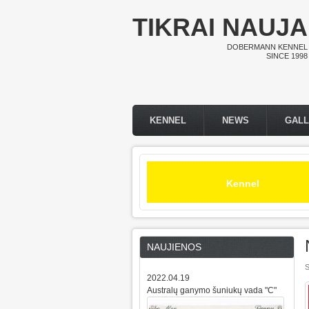
Skip to main content
TIKRAI NAUJA
DOBERMANN KENNEL
SINCE 1998
KENNEL
NEWS
GAL
Main menu
Kennel
NAUJIENOS
S
2022.04.19
Australų ganymo šuniukų vada "C"