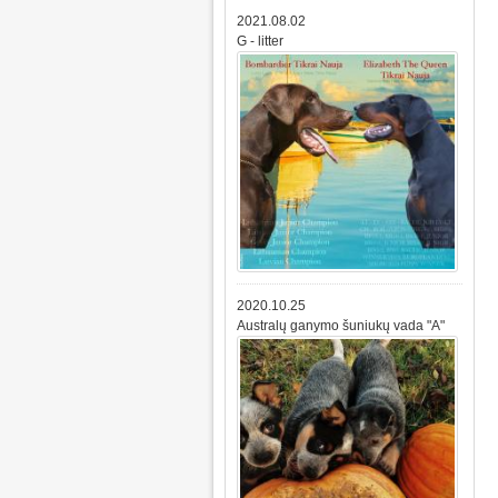
2021.08.02
G - litter
2020.10.25
Australų ganymo šuniukų vada "A"